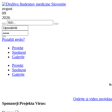
avgust
09
2026
Pozabil geslo?
Projekt
Spolnost
Galerije
Projekt
Spolnost
Galerije
Kr
Oglejte si video projek
Sponzorji Projekta Virus: