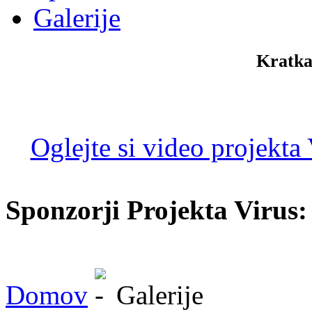
Galerije
Kratka
Oglejte si video projekta
Sponzorji Projekta Virus:
Domov
Galerije