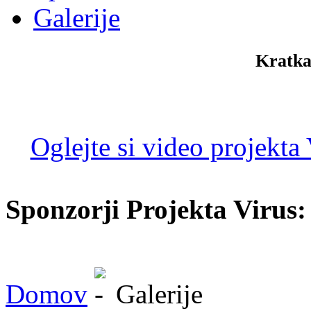
Galerije
Kratka
Oglejte si video projekta
Sponzorji Projekta Virus:
Domov
Galerije