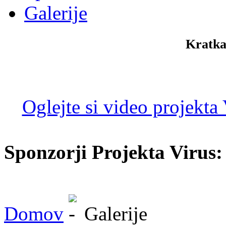
Galerije
Kratka
Oglejte si video projekta
Sponzorji Projekta Virus:
Domov
Galerije