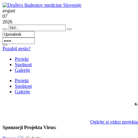
avgust
07
2026
Pozabil geslo?
Projekt
Spolnost
Galerije
Projekt
Spolnost
Galerije
Kr
Oglejte si video projek
Sponzorji Projekta Virus: