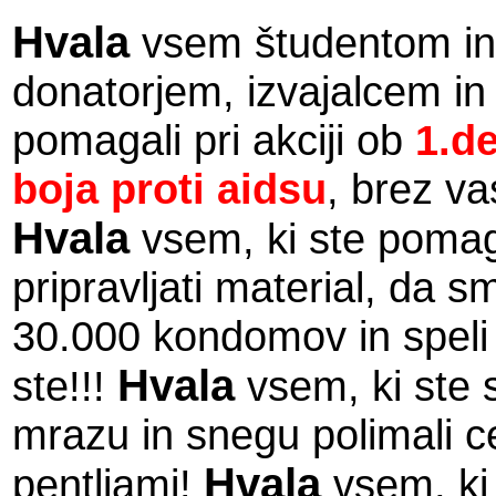
Hvala
vsem študentom in 
donatorjem, izvajalcem i
pomagali pri akciji ob
1.d
boja proti aidsu
, brez va
Hvala
vsem, ki ste pomag
pripravljati material, da 
30.000 kondomov in speli 
Hvala
ste!!!
vsem, ki ste 
mrazu in snegu polimali ce
Hvala
pentljami!
vsem, ki