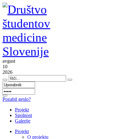
avgust
10
2026
Pozabil geslo?
Projekt
Spolnost
Galerije
Projekt
O projektu