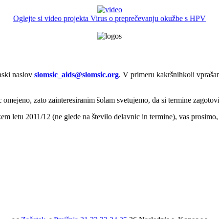
Oglejte si video projekta Virus o preprečevanju okužbe s HPV
onski naslov
slomsic_aids@slomsic.
org
. V primeru kakršnihkoli vprašan
ic omejeno, zato zainteresiranim šolam svetujemo, da si termine zagotovi
kem letu 2011/12
(ne glede na število delavnic in termine), vas prosim