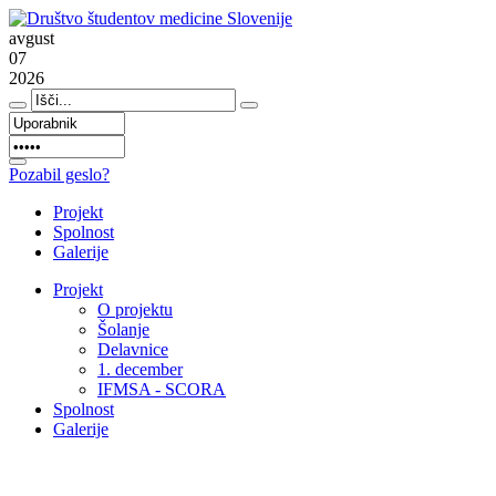
avgust
07
2026
Pozabil geslo?
Projekt
Spolnost
Galerije
Projekt
O projektu
Šolanje
Delavnice
1. december
IFMSA - SCORA
Spolnost
Galerije