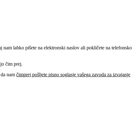
j nam lahko pišete na elektronski naslov ali pokličete na telefonsko
jo čim prej.
o, da nam
čimprej pošljete pisno soglasje vašega zavoda za izvajanje