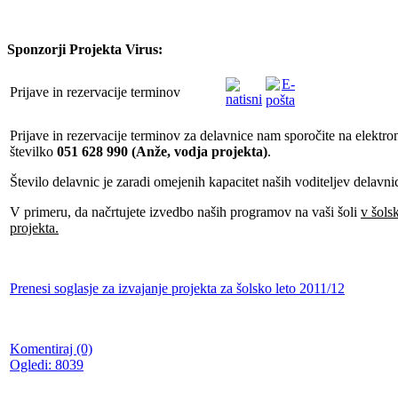
Sponzorji Projekta Virus:
Prijave in rezervacije terminov
Prijave in rezervacije terminov za delavnice nam sporočite na elektr
številko
051 628 990 (Anže, vodja projekta)
.
Število delavnic je zaradi omejenih kapacitet naših voditeljev delavn
V primeru, da načrtujete izvedbo naših programov na vaši šoli
v šols
projekta.
Prenesi soglasje za izvajanje projekta za š
olsko leto 2011/12
Komentiraj (0)
Ogledi: 8039