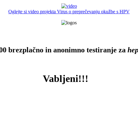
Oglejte si video projekta Virus o preprečevanju okužbe s HPV
00
brezplačno
in
anonimno
testiranje za
hep
Vabljeni!!!