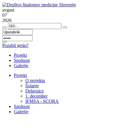
avgust
07
2026
Pozabil geslo?
Projekt
Spolnost
Galerije
Projekt
O projektu
Šolanje
Delavnice
1. december
IFMSA - SCORA
Spolnost
Galerije