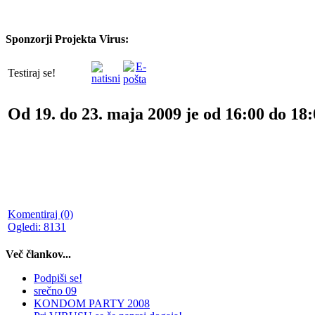
Sponzorji Projekta Virus:
Testiraj se!
Od
19.
do
23.
maja 2009 je od
16:00
do
18:
Komentiraj (0)
Ogledi: 8131
Več člankov...
Podpiši se!
srečno 09
KONDOM PARTY 2008